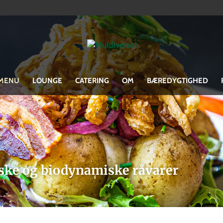
MENU
LOUNGE
CATERING
OM
BÆREDYGTIGHED
ske og biodynamiske råvarer