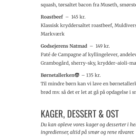
squash, tørsaltet bacon fra Museth, smør
Roastbeef
– 145 kr.
Klassisk kryddersaltet roastbeef, Muldivers
Markværk
Godsejerens Natmad
– 149 kr.
Paté de Campagne af kyllingelever, andelev
Grambogård, sherry-sky, krydder-aioli-ma
Børnetallerken🧒
– 135 kr.
Til mindre børn kan vi lave en børnetallerk
brød mv. så det er let at gå på opdagelse i
KAGER, DESSERT & OST
Du kan opleve vores kager og desserter i h
ingredienser, altid på smør og rene råvarer.