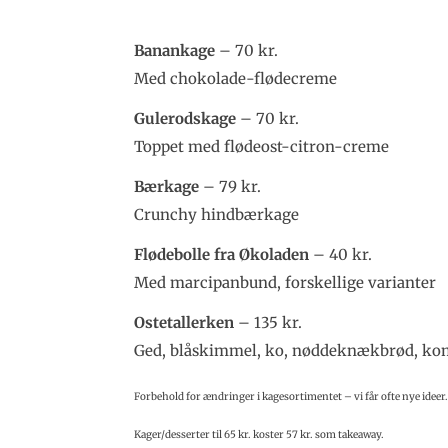
Banankage
– 70 kr.
Med chokolade-flødecreme
Gulerodskage
– 70 kr.
Toppet med flødeost-citron-creme
Bærkage
– 79 kr.
Crunchy hindbærkage
Flødebolle fra Økoladen
– 40 kr.
Med marcipanbund, forskellige varianter
Ostetallerken
– 135 kr.
Ged, blåskimmel, ko, nøddeknækbrød, ko
Forbehold for ændringer i kagesortimentet – vi får ofte nye ideer
Kager/desserter til 65 kr. koster 57 kr. som takeaway.