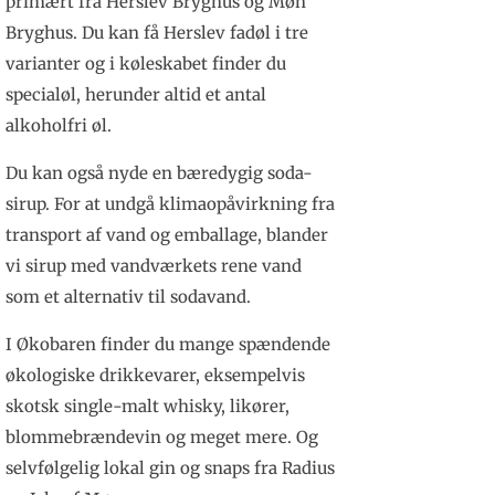
primært fra Herslev Bryghus og Møn
Bryghus. Du kan få Herslev fadøl i tre
varianter og i køleskabet finder du
specialøl, herunder altid et antal
alkoholfri øl.
Du kan også nyde en bæredygig soda-
sirup. For at undgå klimaopåvirkning fra
transport af vand og emballage, blander
vi sirup med vandværkets rene vand
som et alternativ til sodavand.
I Økobaren finder du mange spændende
økologiske drikkevarer, eksempelvis
skotsk single-malt whisky, likører,
blommebrændevin og meget mere. Og
selvfølgelig lokal gin og snaps fra Radius