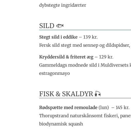
dybstegte ingridærter
SILD 🐟
Stegt sild i eddike
– 139 kr.
Fersk sild stegt med sennep og dildspidser
Kryddersild & friteret æg
– 129 kr.
Gammeldags modnede sild i Muldiversets k
estragonmayo
FISK & SKALDYR 🎣
Rødspætte med remoulade
(lun) – 145 kr.
Thorupstrand naturskånsomt fiskeri, paner
biodynamisk squash