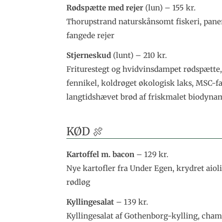
Rødspætte med rejer
(lun) – 155 kr.
Thorupstrand naturskånsomt fiskeri, pane
fangede rejer
Stjerneskud
(lunt) – 210 kr.
Friturestegt og hvidvinsdampet rødspætte,
fennikel, koldrøget økologisk laks, MSC-fan
langtidshævet brød af friskmalet biodyn
KØD 🍖
Kartoffel m. bacon
– 129 kr.
Nye kartofler fra Under Egen, krydret aioli,
rødløg
Kyllingesalat
– 139 kr.
Kyllingesalat af Gothenborg-kylling, cham