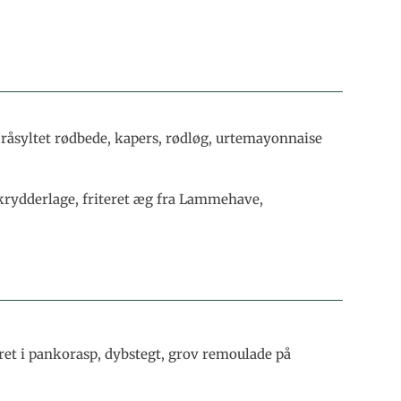
, råsyltet rødbede, kapers, rødløg, urtemayonnaise
rydderlage, friteret æg fra Lammehave,
et i pankorasp, dybstegt, grov remoulade på