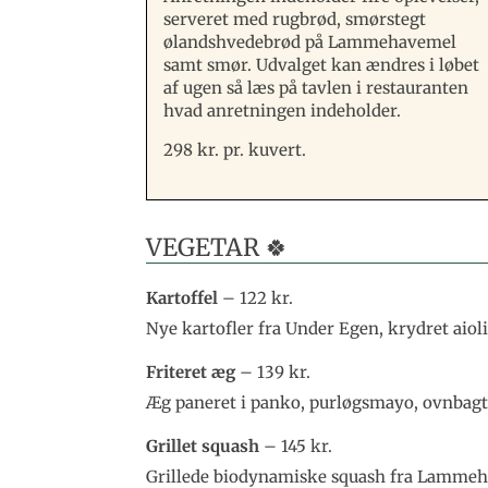
serveret med rugbrød, smørstegt
ølandshvedebrød på Lammehavemel
samt smør. Udvalget kan ændres i løbet
af ugen så læs på tavlen i restauranten
hvad anretningen indeholder.
298 kr. pr. kuvert.
VEGETAR 🍀
Kartoffel
– 122 kr.
Nye kartofler fra Under Egen, krydret aioli,
Friteret æg
– 139 kr.
Æg paneret i panko, purløgsmayo, ovnbag
Grillet squash
– 145 kr.
Grillede biodynamiske squash fra Lammehav