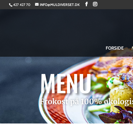
//
427 427 70
INFO@MULDIVERSET.DK
FORSIDE
MENU
Frokost på 100% økologi