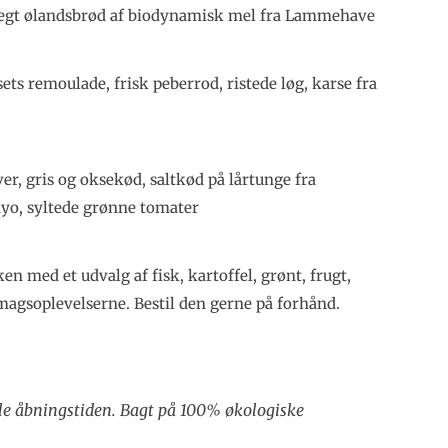
stegt ølandsbrød af biodynamisk mel fra Lammehave
ets remoulade, frisk peberrod, ristede løg, karse fra
er, gris og oksekød, saltkød på lårtunge fra
yo, syltede grønne tomater
en med et udvalg af fisk, kartoffel, grønt, frugt,
 smagsoplevelserne. Bestil den gerne på forhånd.
ele åbningstiden. Bagt på 100% økologiske