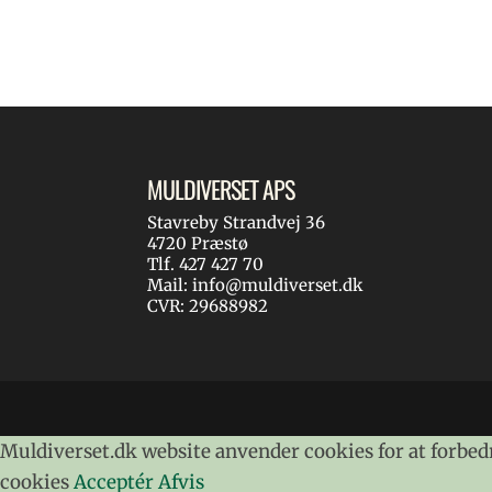
MULDIVERSET APS
Stavreby Strandvej 36
4720 Præstø
Tlf. 427 427 70
Mail: info@muldiverset.dk
CVR: 29688982
Muldiverset.dk website anvender cookies for at forbedre
cookies
Acceptér
Afvis